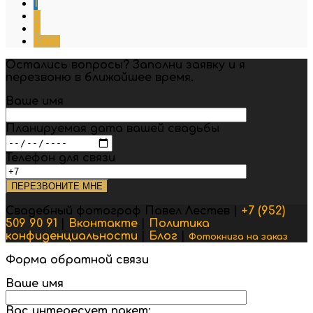
1
2
3
Last
Остались вопросы? Заполни заявку и я
перезвоню в ближайшее время.
Ваше имя
Планируемая дата вашей свадьбы
Телефон для связи
Свадебный фотограф Павел Лестев |
+7 (952)
509 90 91
|
Вконтакте
|
Политика
конфиденциальности
|
Блог
|
Фотокнига на заказ
Форма обратной связи
Ваше имя
Вас интересует пакет: