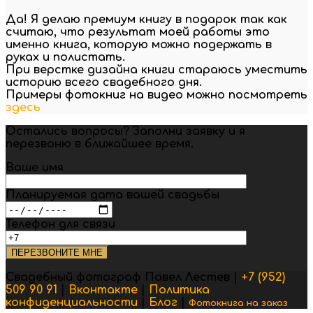
Да! Я делаю премиум книгу в подарок так как
считаю, что результат моей работы это
именно книга, которую можно подержать в
руках и полистать.
При верстке дизайна книги стараюсь уместить
историю всего свадебного дня.
Примеры фотокниг на видео можно посмотреть
здесь
Остались вопросы? Заполни заявку и я
перезвоню в ближайшее время.
Ваше имя
Планируемая дата вашей свадьбы
Телефон для связи
Свадебный фотограф Павел Лестев |
+7 (952)
509 90 91
|
Вконтакте
|
Политика
конфиденциальности
|
Блог
|
Фотокнига на заказ